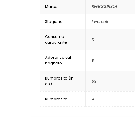
Marca
BFGOODRICH
Stagione
Invernali
Consumo
D
carburante
Aderenza sul
B
bagnato
Rumorosità (in
69
dB)
Rumorosità
A