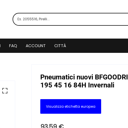
I
FAQ
ACCOUNT
CITTÀ
Pneumatici nuovi BFGOOD
195 45 16 84H Invernali
Visualizza etichetta europea
93,59
€