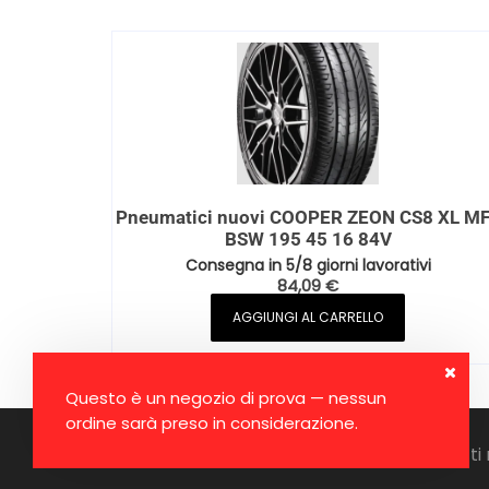
Pneumatici nuovi COOPER ZEON CS8 XL M
BSW 195 45 16 84V
Consegna in 5/8 giorni lavorativi
84,09
€
AGGIUNGI AL CARRELLO
Questo è un negozio di prova — nessun
ordine sarà preso in considerazione.
Copyright © 2026, Ruote Online. Tutti i diritti 