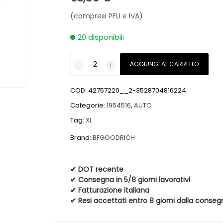
(compresi PFU e IVA)
20 disponibili
Pneumatici
AGGIUNGI AL CARRELLO
nuovi
BFGOODRICH
COD:
42757220__2-3528704816224
G-
FORCE
Categorie:
1954516
,
AUTO
WINTER2
Tag:
XL
XL
Brand:
BFGOODRICH
195
45
16
✔ DOT recente
84H
✔ Consegna in 5/8 giorni lavorativi
Invernali
✔ Fatturazione italiana
✔ Resi accettati entro 8 giorni dalla conseg
quantità