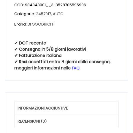
COD:
984343001__3-3528705595906
MUD
TERRAIN
Categorie:
2457017
,
AUTO
T/A
Brand:
BFGOODRICH
KM3
P.O.R
LRE
✔ DOT recente
✔ Consegna in 5/8 giorni lavorativi
10PR
✔ Fatturazione italiana
245
✔ Resi accettati entro 8 giorni dalla consegna,
70
maggiori informazioni nelle
FAQ
17
119Q
quantità
INFORMAZIONI AGGIUNTIVE
RECENSIONI (0)