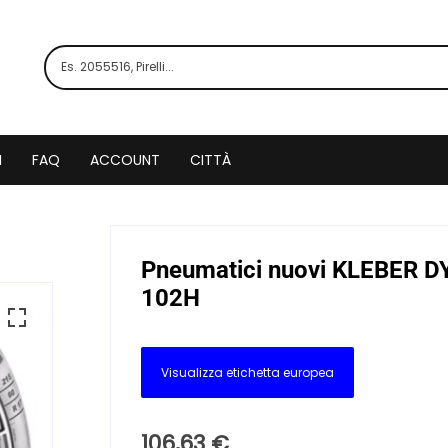
I
FAQ
ACCOUNT
CITTÀ
Pneumatici nuovi KLEBER 
102H
Visualizza etichetta europea
106,63
€