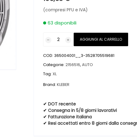
(compresi PFU e IVA)
63 disponibili
Pneumatici
AGGIUNGI AL CARRELLO
nuovi
KLEBER
COD:
365004001__3-3528705519681
DYNAXER
SUV
Categorie:
2156516
,
AUTO
XL
Tag:
XL
215
Brand:
KLEBER
65
16
102H
✔ DOT recente
quantità
✔ Consegna in 5/8 giorni lavorativi
✔ Fatturazione italiana
✔ Resi accettati entro 8 giorni dalla conseg