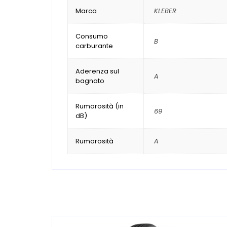
Marca
KLEBER
Consumo
B
carburante
Aderenza sul
A
bagnato
Rumorosità (in
69
dB)
Rumorosità
A