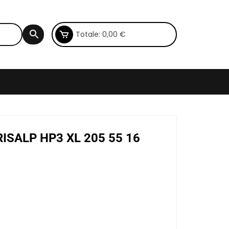
Totale:
0,00
€
RISALP HP3 XL 205 55 16