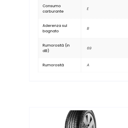
Consumo
E
carburante
Aderenza sul
B
bagnato
Rumorosità (in
69
dB)
Rumorosità
A