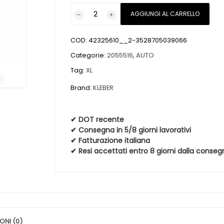
Pneumatici
AGGIUNGI AL CARRELLO
nuovi
KLEBER
COD:
42325610__2-3528705039066
KRISALP
HP3
Categorie:
2055516
,
AUTO
XL
Tag:
XL
205
Brand:
KLEBER
55
16
94H
✔ DOT recente
Invernali
✔ Consegna in 5/8 giorni lavorativi
quantità
✔ Fatturazione italiana
✔ Resi accettati entro 8 giorni dalla conseg
ONI (0)