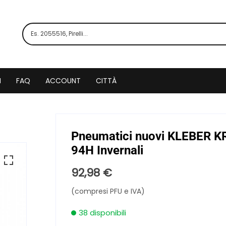
I
FAQ
ACCOUNT
CITTÀ
Pneumatici nuovi KLEBER K
94H Invernali
92,98
€
(compresi PFU e IVA)
38 disponibili