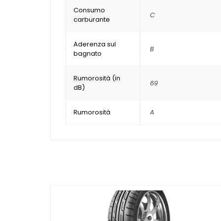
Consumo
C
carburante
Aderenza sul
B
bagnato
Rumorosità (in
69
dB)
Rumorosità
A