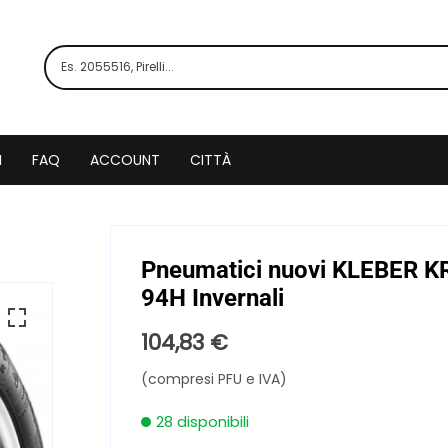
I
FAQ
ACCOUNT
CITTÀ
Pneumatici nuovi KLEBER K
94H Invernali
104,83
€
(compresi PFU e IVA)
28 disponibili