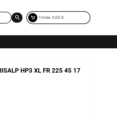
Totale:
0,00
€
RISALP HP3 XL FR 225 45 17