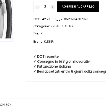
Pneumatici
AGGIUNGI AL CARRELLO
nuovi
KLEBER
COD:
42535610__2-3528704087976
KRISALP
HP3
Categorie:
2254517
,
AUTO
XL
Tag:
XL
FR
Brand:
KLEBER
225
45
17
✔ DOT recente
94H
✔ Consegna in 5/8 giorni lavorativi
Invernali
✔ Fatturazione italiana
✔ Resi accettati entro 8 giorni dalla conseg
quantità
ONI (0)