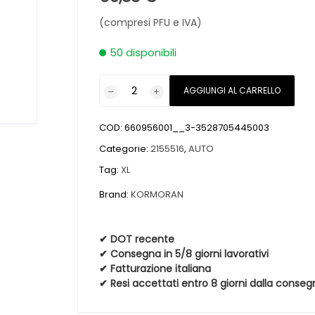
(compresi PFU e IVA)
50 disponibili
Pneumatici
AGGIUNGI AL CARRELLO
nuovi
KORMORAN
COD:
660956001__3-3528705445003
SUMMER
3
Categorie:
2155516
,
AUTO
XL
Tag:
XL
215
Brand:
KORMORAN
55
16
97W
✔ DOT recente
quantità
✔ Consegna in 5/8 giorni lavorativi
✔ Fatturazione italiana
✔ Resi accettati entro 8 giorni dalla conseg