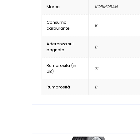
Marca
KORMORAN
Consumo
B
carburante
Aderenza sul
B
bagnato
Rumorosità (in
71
dB)
Rumorosità
B