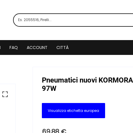
I
FAQ
ACCOUNT
CITTÀ
Pneumatici nuovi KORMOR
97W
Visualizza etichetta europea
69,88
€