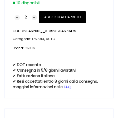
10 disponibili
Pneumatici
AGGIUNGI AL CARRELLO
nuovi
ORIUM
COD:
320462001__3-3528704670475
ORIUM
601
Categorie:
1757014
,
AUTO
M+S
Brand:
ORIUM
3PMSF
175
70
✔ DOT recente
✔ Consegna in 5/8 giorni lavorativi
14
✔ Fatturazione italiana
84T
✔ Resi accettati entro 8 giorni dalla consegna,
Invernali
maggiori informazioni nelle
FAQ
quantità