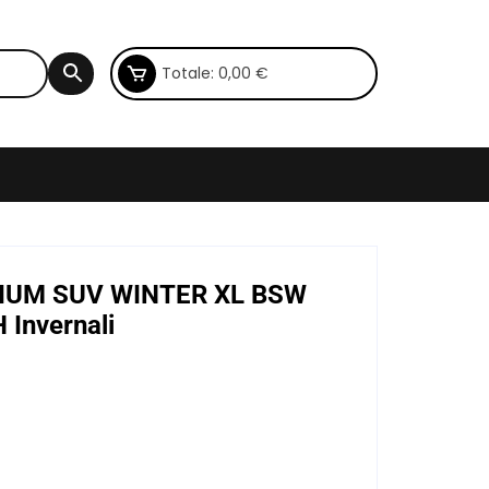
Totale:
0,00
€
RIUM SUV WINTER XL BSW
Invernali