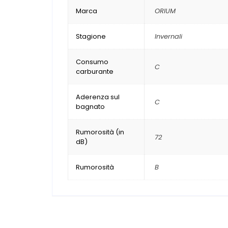
Marca
ORIUM
Stagione
Invernali
Consumo
C
carburante
Aderenza sul
C
bagnato
Rumorosità (in
72
dB)
Rumorosità
B