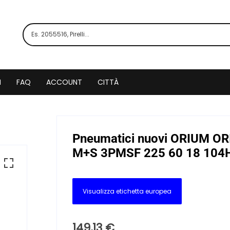
I
FAQ
ACCOUNT
CITTÀ
Pneumatici nuovi ORIUM O
M+S 3PMSF 225 60 18 104H 
Visualizza etichetta europea
149,13
€