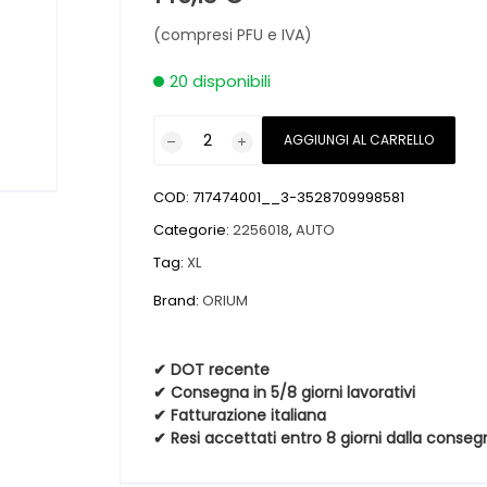
(compresi PFU e IVA)
20 disponibili
Pneumatici
AGGIUNGI AL CARRELLO
nuovi
ORIUM
COD:
717474001__3-3528709998581
ORIUM
SUV
Categorie:
2256018
,
AUTO
WINTER
Tag:
XL
XL
Brand:
ORIUM
BSW
M+S
3PMSF
✔ DOT recente
225
✔ Consegna in 5/8 giorni lavorativi
60
✔ Fatturazione italiana
✔ Resi accettati entro 8 giorni dalla conseg
18
104H