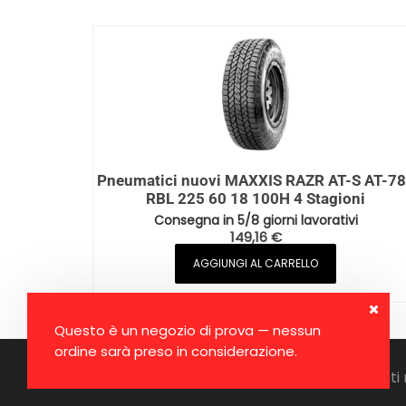
Pneumatici nuovi MAXXIS RAZR AT-S AT-7
RBL 225 60 18 100H 4 Stagioni
Consegna in 5/8 giorni lavorativi
149,16
€
AGGIUNGI AL CARRELLO
Questo è un negozio di prova — nessun
ordine sarà preso in considerazione.
Copyright © 2026, Ruote Online. Tutti i diritti 