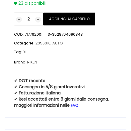
23 disponibili
Pneumatici
AGGIUNGI AL CARRELLO
nuovi
RIKEN
COD:
717762001__3-3528704690343
RIKEN
ROAD
Categorie:
2056016
,
AUTO
PERFORMANCE
Tag:
XL
XL
Brand:
RIKEN
205
60
16
✔ DOT recente
96W
✔ Consegna in 5/8 giorni lavorativi
quantità
✔ Fatturazione italiana
✔ Resi accettati entro 8 giorni dalla consegna,
maggiori informazioni nelle
FAQ