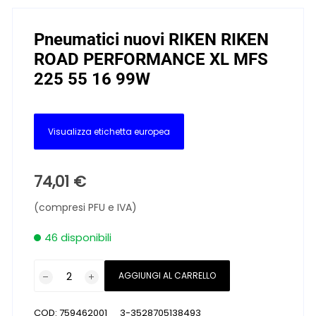
Pneumatici nuovi RIKEN RIKEN
ROAD PERFORMANCE XL MFS
225 55 16 99W
Visualizza etichetta europea
74,01
€
(compresi PFU e IVA)
46 disponibili
Pneumatici
AGGIUNGI AL CARRELLO
nuovi
RIKEN
COD:
759462001__3-3528705138493