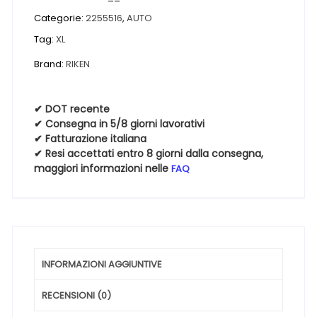
RIKEN
ROAD
Categorie:
2255516
,
AUTO
PERFORMANCE
Tag:
XL
XL
Brand:
RIKEN
MFS
225
55
✔ DOT recente
16
✔ Consegna in 5/8 giorni lavorativi
99W
✔ Fatturazione italiana
✔ Resi accettati entro 8 giorni dalla consegna,
quantità
maggiori informazioni nelle
FAQ
INFORMAZIONI AGGIUNTIVE
RECENSIONI (0)