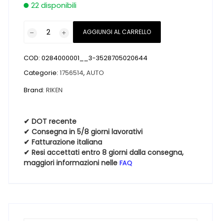
22 disponibili
Pneumatici
AGGIUNGI AL CARRELLO
nuovi
RIKEN
COD:
0284000001__3-3528705020644
SNOWTIME
B2
Categorie:
1756514
,
AUTO
M+S
Brand:
RIKEN
3PMSF
175
65
✔ DOT recente
✔ Consegna in 5/8 giorni lavorativi
14
✔ Fatturazione italiana
82T
✔ Resi accettati entro 8 giorni dalla consegna,
Invernali
maggiori informazioni nelle
FAQ
quantità