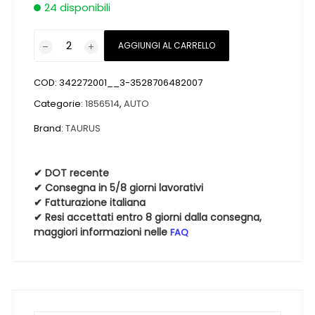
24 disponibili
Pneumatici
AGGIUNGI AL CARRELLO
nuovi
TAURUS
COD:
342272001__3-3528706482007
TAURUS
TOURING
Categorie:
1856514
,
AUTO
185
Brand:
TAURUS
65
14
86H
✔ DOT recente
✔ Consegna in 5/8 giorni lavorativi
quantità
✔ Fatturazione italiana
✔ Resi accettati entro 8 giorni dalla consegna,
maggiori informazioni nelle
FAQ