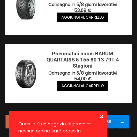
Consegna in 5/8 giorni lavorativi
53,69
€
AGGIUNGI AL CARRELLO
Pneumatici nuovi BARUM
QUARTARIS 5 155 80 13 79T 4
Stagioni
Consegna in 5/8 giorni lavorativi
54,00
€
AGGIUNGI AL CARRELLO
1
2
3
4
…
84
85
86
→
Questo è un negozio di prova —
nessun ordine sarà preso in