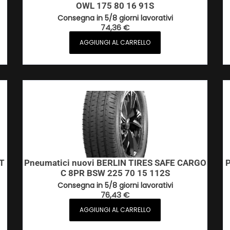
OWL 175 80 16 91S
Consegna in 5/8 giorni lavorativi
74,36
€
AGGIUNGI AL CARRELLO
/T
Pneumatici nuovi BERLIN TIRES SAFE CARGO
P
C 8PR BSW 225 70 15 112S
Consegna in 5/8 giorni lavorativi
76,43
€
AGGIUNGI AL CARRELLO