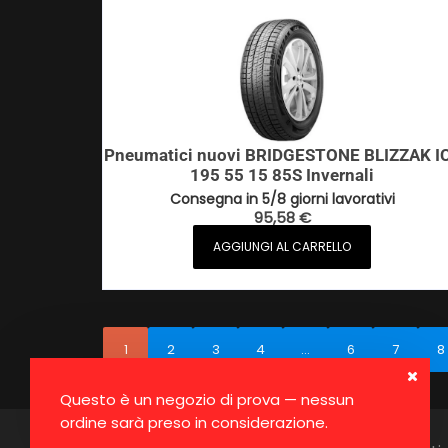
Pneumatici nuovi BRIDGESTONE BLIZZAK I
195 55 15 85S Invernali
Consegna in 5/8 giorni lavorativi
95,58
€
AGGIUNGI AL CARRELLO
1
2
3
4
…
6
7
8
Questo è un negozio di prova — nessun
ordine sarà preso in considerazione.