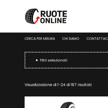
Vai
al
contenuto
CERCA PER MISURA
CHI SIAMO
CONTATTAC
Filtri selezionati
Prezzo:
Visualizzazione di 1-24 di 187 risultati
dal
più
economi