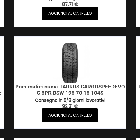
87,71
€
AGGIUNGI AL CARRELLO
Pneumatici nuovi TAURUS CARGOSPEEDEVO
e
C 8PR BSW 195 70 15 104S
Consegna in 5/8 giorni lavorativi
92,31
€
AGGIUNGI AL CARRELLO