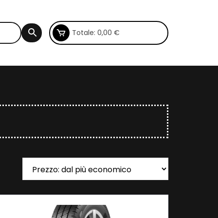
Totale:
0,00
€