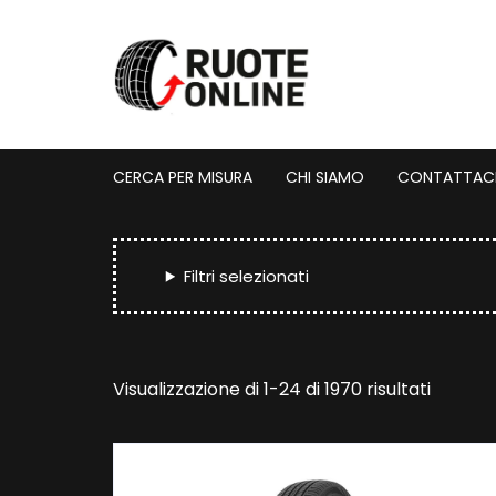
Vai
al
contenuto
CERCA PER MISURA
CHI SIAMO
CONTATTAC
Filtri selezionati
Prezzo:
Visualizzazione di 1-24 di 1970 risultati
dal
più
econom