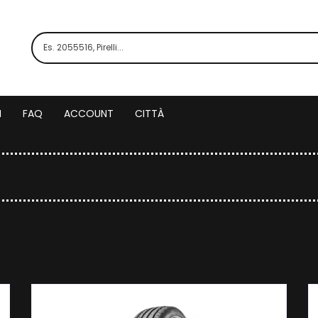
I
FAQ
ACCOUNT
CITTÀ
ico