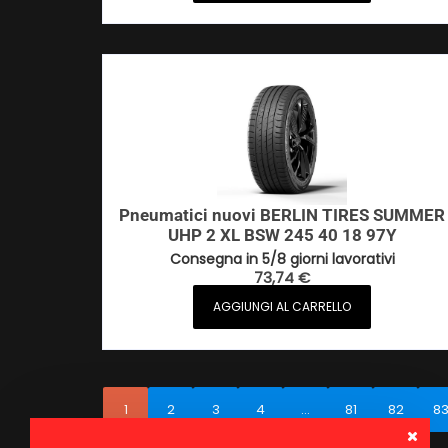
Pneumatici nuovi BERLIN TIRES SUMMER
UHP 2 XL BSW 245 40 18 97Y
Consegna in 5/8 giorni lavorativi
73,74
€
AGGIUNGI AL CARRELLO
1
2
3
4
…
81
82
8