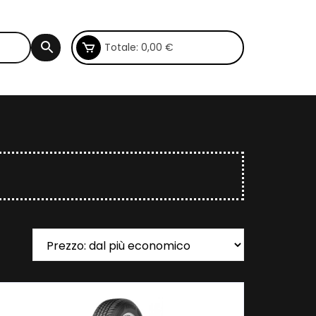
Totale:
0,00
€