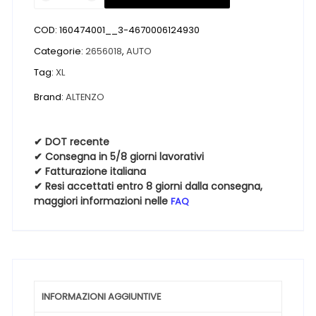
nuovi
ALTENZO
COD:
160474001__3-4670006124930
SPORTS
NAVIGATOR
Categorie:
2656018
,
AUTO
XL
Tag:
XL
265
Brand:
ALTENZO
60
18
110V
✔ DOT recente
quantità
✔ Consegna in 5/8 giorni lavorativi
✔ Fatturazione italiana
✔ Resi accettati entro 8 giorni dalla consegna,
maggiori informazioni nelle
FAQ
INFORMAZIONI AGGIUNTIVE