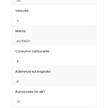
110
Velocità
V
Marca
ALTENZO
Consumo carburante
B
Aderenza sul bagnato
B
Rumorosità (in dB)
72