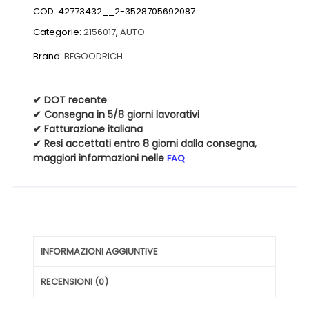
COD:
42773432__2-3528705692087
ADVANTAGE
2
Categorie:
2156017
,
AUTO
SUV
Brand:
BFGOODRICH
215
60
17
✔ DOT recente
✔ Consegna in 5/8 giorni lavorativi
96V
✔ Fatturazione italiana
Estive
✔ Resi accettati entro 8 giorni dalla consegna,
quantità
maggiori informazioni nelle
FAQ
INFORMAZIONI AGGIUNTIVE
RECENSIONI (0)