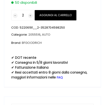
50 disponibili
Pneumatici
AGGIUNGI AL CARRELLO
nuovi
BFGOODRICH
COD:
52206191__2-3528704598250
ADVANTAGE
205
Categorie:
2055516
,
AUTO
55
Brand:
BFGOODRICH
16
91H
Estive
✔ DOT recente
✔ Consegna in 5/8 giorni lavorativi
quantità
✔ Fatturazione italiana
✔ Resi accettati entro 8 giorni dalla consegna,
maggiori informazioni nelle
FAQ