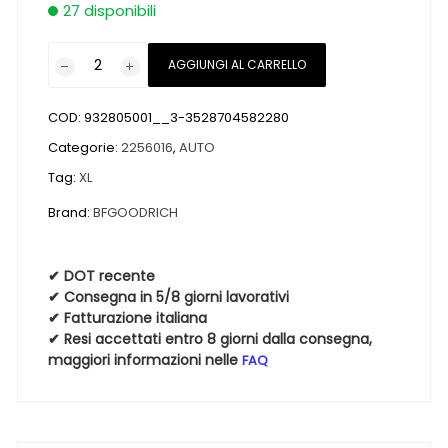
27 disponibili
Pneumatici
AGGIUNGI AL CARRELLO
nuovi
BFGOODRICH
COD:
932805001__3-3528704582280
ADVANTAGE
ALL-
Categorie:
2256016
,
AUTO
SEASON
Tag:
XL
XL
Brand:
BFGOODRICH
BSW
225
60
✔ DOT recente
16
✔ Consegna in 5/8 giorni lavorativi
102W
✔ Fatturazione italiana
✔ Resi accettati entro 8 giorni dalla consegna,
4
maggiori informazioni nelle
FAQ
Stagioni
quantità