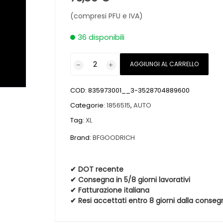
(compresi PFU e IVA)
36 disponibili
Pneumatici
AGGIUNGI AL CARRELLO
nuovi
BFGOODRICH
COD:
835973001__3-3528704889600
ADVANTAGE
XL
Categorie:
1856515
,
AUTO
185
Tag:
XL
65
Brand:
BFGOODRICH
15
92T
quantità
✔ DOT recente
✔ Consegna in 5/8 giorni lavorativi
✔ Fatturazione italiana
✔ Resi accettati entro 8 giorni dalla conseg