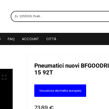
I
FAQ
ACCOUNT
CITTÀ
Pneumatici nuovi BFGOOD
15 92T
Visualizza etichetta europea
73,89
€