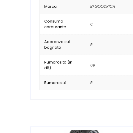
Marca
BFGOODRICH
Consumo
C
carburante
Aderenza sul
B
bagnato
Rumorosità (in
69
dB)
Rumorosità
B