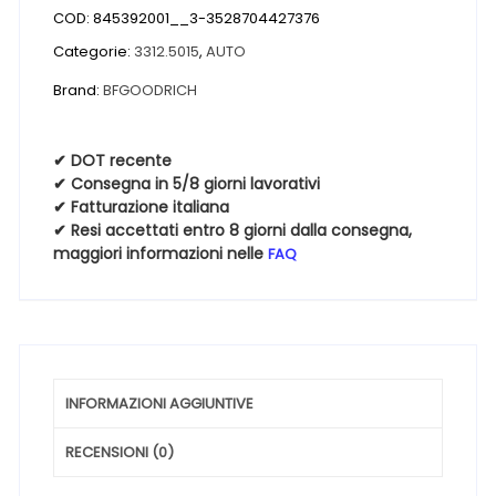
COD:
845392001__3-3528704427376
MUD
TERRAIN
Categorie:
3312.5015
,
AUTO
T/A
Brand:
BFGOODRICH
KM3
P.O.R
LRC
✔ DOT recente
✔ Consegna in 5/8 giorni lavorativi
6PR
✔ Fatturazione italiana
33
✔ Resi accettati entro 8 giorni dalla consegna,
12.50
maggiori informazioni nelle
FAQ
15
108Q
quantità
INFORMAZIONI AGGIUNTIVE
RECENSIONI (0)