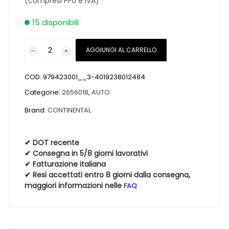
(compresi PFU e IVA)
15 disponibili
Pneumatici
AGGIUNGI AL CARRELLO
nuovi
CONTINENTAL
COD:
979423001__3-4019238012484
CROSSCONTACT
ATR
Categorie:
2656018
,
AUTO
FR
Brand:
CONTINENTAL
M+S
265
60
✔ DOT recente
✔ Consegna in 5/8 giorni lavorativi
18
✔ Fatturazione italiana
110T
✔ Resi accettati entro 8 giorni dalla consegna,
quantità
maggiori informazioni nelle
FAQ