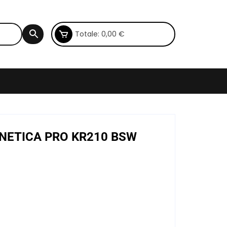
Totale:
0,00
€
KENETICA PRO KR210 BSW