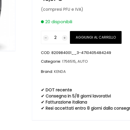
(compresi PFU e IVA)
20 disponibili
Pneumatici
AGGIUNGI AL CARRELLO
nuovi
KENDA
COD:
820984001__3-4710405484249
KENETICA
PRO
Categorie:
1756515
,
AUTO
KR210
Brand:
KENDA
BSW
175
65
✔ DOT recente
✔ Consegna in 5/8 giorni lavorativi
15
✔ Fatturazione italiana
84T
✔ Resi accettati entro 8 giorni dalla conseg
quantità