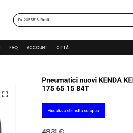
I
FAQ
ACCOUNT
CITTÀ
Pneumatici nuovi KENDA 
175 65 15 84T
Visualizza etichetta europea
48,31
€