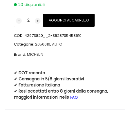
20 disponibili
Pneumatici
AGGIUNGI AL CARRELLO
nuovi
MICHELIN
COD:
42973820__2-3528705453510
ALPIN
5
Categorie:
2056016
,
AUTO
MO
Brand:
MICHELIN
205
60
16
✔ DOT recente
✔ Consegna in 5/8 giorni lavorativi
92H
✔ Fatturazione italiana
Invernali
✔ Resi accettati entro 8 giorni dalla consegna,
quantità
maggiori informazioni nelle
FAQ