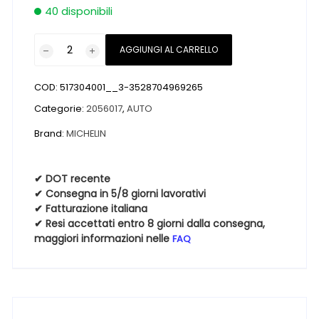
40 disponibili
Pneumatici
AGGIUNGI AL CARRELLO
nuovi
MICHELIN
COD:
517304001__3-3528704969265
ALPIN
6
Categorie:
2056017
,
AUTO
M+S
Brand:
MICHELIN
3PMSF
205
60
✔ DOT recente
✔ Consegna in 5/8 giorni lavorativi
17
✔ Fatturazione italiana
93H
✔ Resi accettati entro 8 giorni dalla consegna,
Invernali
maggiori informazioni nelle
FAQ
quantità