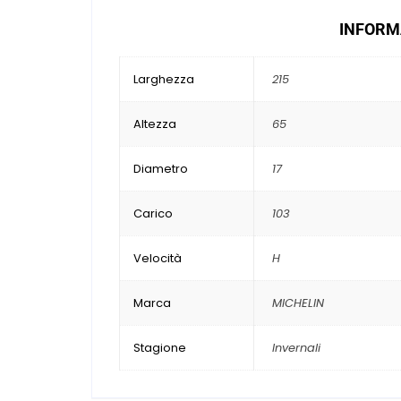
INFORMA
Larghezza
215
Altezza
65
Diametro
17
Carico
103
Velocità
H
Marca
MICHELIN
Stagione
Invernali