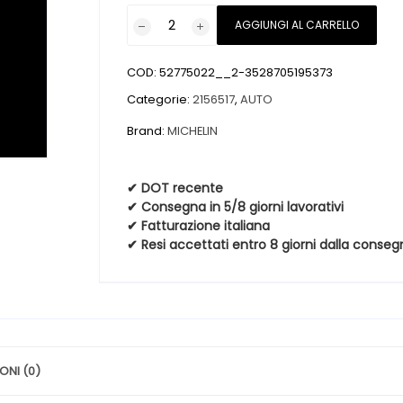
Pneumatici
AGGIUNGI AL CARRELLO
nuovi
MICHELIN
COD:
52775022__2-3528705195373
Alpin
7
Categorie:
2156517
,
AUTO
215
Brand:
MICHELIN
65
17
103H
✔ DOT recente
✔ Consegna in 5/8 giorni lavorativi
Invernali
✔ Fatturazione italiana
quantità
✔ Resi accettati entro 8 giorni dalla conseg
ONI (0)