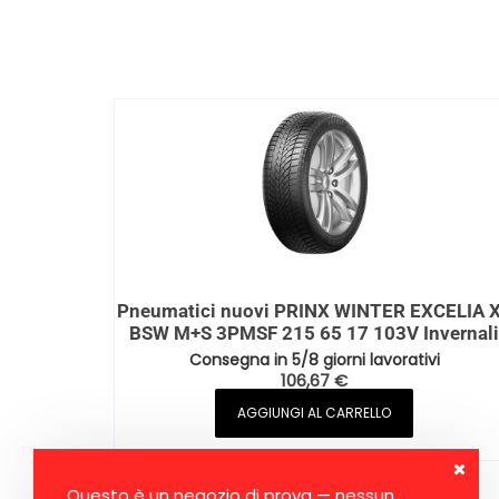
Pneumatici nuovi PRINX WINTER EXCELIA 
BSW M+S 3PMSF 215 65 17 103V Invernali
Consegna in 5/8 giorni lavorativi
106,67
€
AGGIUNGI AL CARRELLO
Questo è un negozio di prova — nessun