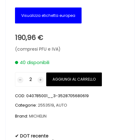
Visualizza etichetta europea
190,96
€
(compresi PFU e IVA)
40 disponibili
Pneumatici
AGGIUNGI AL CARRELLO
nuovi
MICHELIN
COD:
040785001__3-3528705680619
E.PRIMACY
2
Categorie:
2553519
,
AUTO
HL
Brand:
MICHELIN
MO
BSW
255
✔ DOT recente