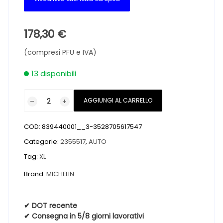
178,30
€
(compresi PFU e IVA)
13 disponibili
Pneumatici
AGGIUNGI AL CARRELLO
nuovi
MICHELIN
COD:
839440001__3-3528705617547
LATITUDE
CROSS
Categorie:
2355517
,
AUTO
XL
Tag:
XL
M+S
Brand:
MICHELIN
235
55
17
✔ DOT recente
103H
✔ Consegna in 5/8 giorni lavorativi