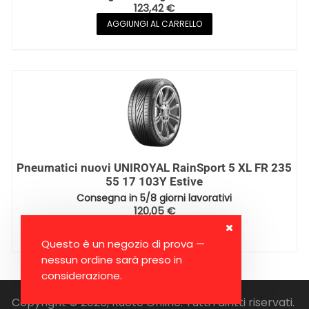
123,42
€
AGGIUNGI AL CARRELLO
Pneumatici nuovi UNIROYAL RainSport 5 XL FR 235
55 17 103Y Estive
Consegna in 5/8 giorni lavorativi
120,05
€
AGGIUNGI AL CARRELLO
Questo è un negozio di prova —
nessun ordine sarà preso in
considerazione.
Copyright © 2026, Ruote Online. Tutti i diritti riservati.