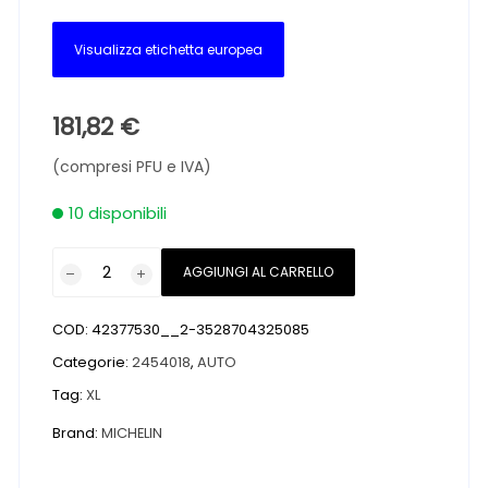
Visualizza etichetta europea
181,82
€
(compresi PFU e IVA)
10 disponibili
Pneumatici
AGGIUNGI AL CARRELLO
nuovi
MICHELIN
COD:
42377530__2-3528704325085
PILOT
ALPIN
Categorie:
2454018
,
AUTO
5
Tag:
XL
XL
Brand:
MICHELIN
FR
245