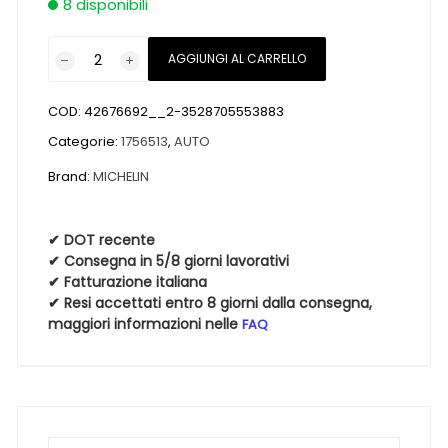
8 disponibili
Pneumatici
AGGIUNGI AL CARRELLO
nuovi
MICHELIN
COD:
42676692__2-3528705553883
PILOT
EXALTO
Categorie:
1756513
,
AUTO
PE2
Brand:
MICHELIN
175
65
13
✔ DOT recente
✔ Consegna in 5/8 giorni lavorativi
80T
✔ Fatturazione italiana
Estive
✔ Resi accettati entro 8 giorni dalla consegna,
quantità
maggiori informazioni nelle
FAQ