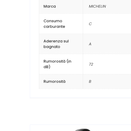
Marca
MICHELIN
Consumo
C
carburante
Aderenza sul
A
bagnato
Rumorosità (in
72
dB)
Rumorosità
B