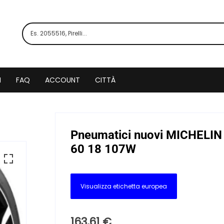
I
FAQ
ACCOUNT
CITTÀ
Pneumatici nuovi MICHELIN
60 18 107W
Visualizza etichetta europea
163,61
€