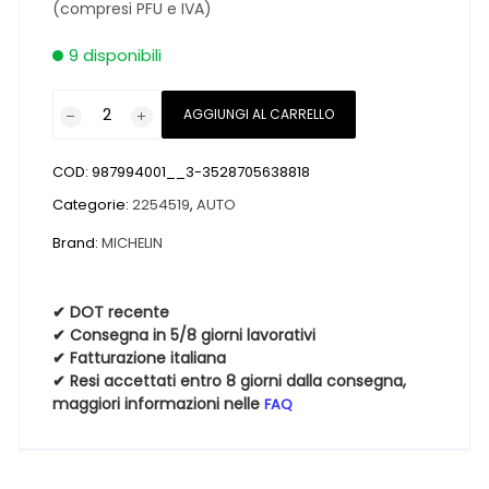
(compresi PFU e IVA)
9 disponibili
Pneumatici
AGGIUNGI AL CARRELLO
nuovi
MICHELIN
COD:
987994001__3-3528705638818
PRIMACY
4+
Categorie:
2254519
,
AUTO
225
Brand:
MICHELIN
45
19
96W
✔ DOT recente
✔ Consegna in 5/8 giorni lavorativi
quantità
✔ Fatturazione italiana
✔ Resi accettati entro 8 giorni dalla consegna,
maggiori informazioni nelle
FAQ