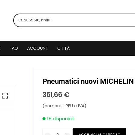
I
FAQ
ACCOUNT
CITTÀ
Pneumatici nuovi MICHELIN
361,66
€
(compresi PFU e IVA)
15 disponibili
Pneumatici
AGGIUNGI AL CARRELLO