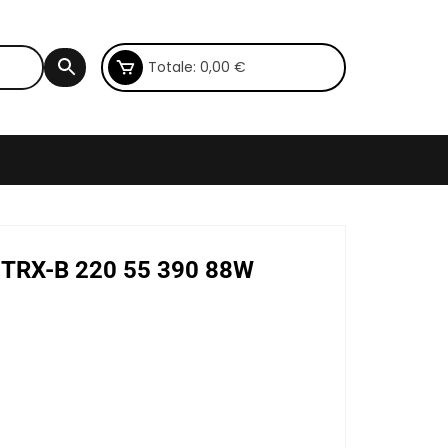
Totale:
0,00
€
 TRX-B 220 55 390 88W