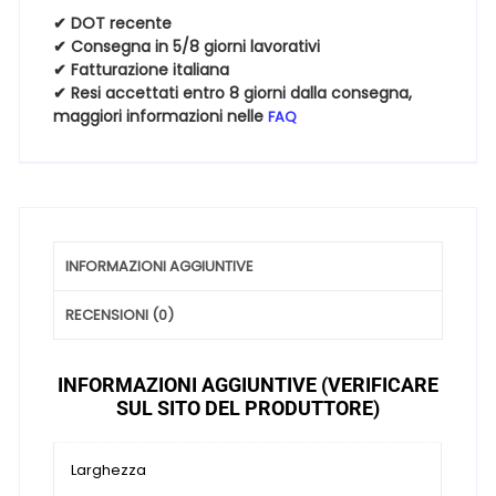
3PMSF
✔ DOT recente
255
✔ Consegna in 5/8 giorni lavorativi
45
✔ Fatturazione italiana
✔ Resi accettati entro 8 giorni dalla consegna,
18
maggiori informazioni nelle
FAQ
103H
Invernali
quantità
INFORMAZIONI AGGIUNTIVE
RECENSIONI (0)
INFORMAZIONI AGGIUNTIVE (VERIFICARE
SUL SITO DEL PRODUTTORE)
Larghezza