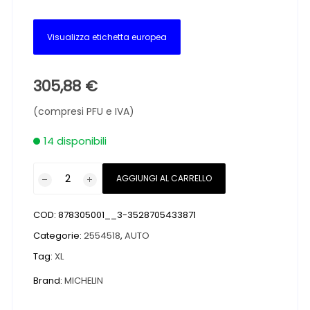
Visualizza etichetta europea
305,88
€
(compresi PFU e IVA)
14 disponibili
Pneumatici
AGGIUNGI AL CARRELLO
nuovi
MICHELIN
COD:
878305001__3-3528705433871
X-
ICE
Categorie:
2554518
,
AUTO
SNOW
Tag:
XL
LAM
Brand:
MICHELIN
XL
M+S