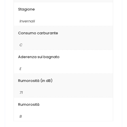
Stagione
Invernali
Consumo carburante
C
Aderenza sul bagnato
E
Rumorosità (in dB)
71
Rumorosità
B