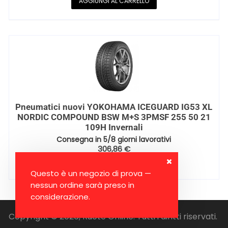
AGGIUNGI AL CARRELLO
Pneumatici nuovi YOKOHAMA ICEGUARD IG53 XL
NORDIC COMPOUND BSW M+S 3PMSF 255 50 21
109H Invernali
Consegna in 5/8 giorni lavorativi
306,86
€
AGGIUNGI AL CARRELLO
Questo è un negozio di prova —
nessun ordine sarà preso in
considerazione.
Copyright © 2026, Ruote Online. Tutti i diritti riservati.