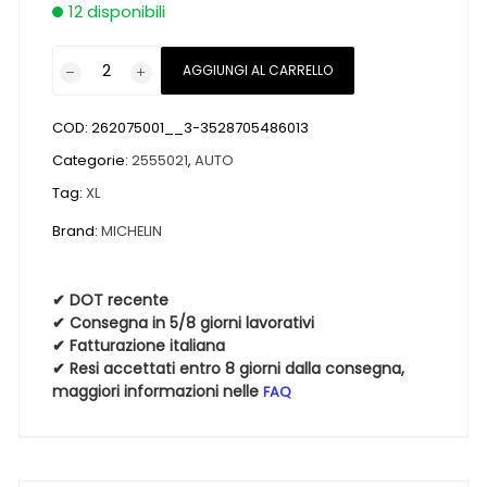
12 disponibili
Pneumatici
AGGIUNGI AL CARRELLO
nuovi
MICHELIN
COD:
262075001__3-3528705486013
X
ICE
Categorie:
2555021
,
AUTO
SNOW
Tag:
XL
XL
Brand:
MICHELIN
M+S
255
50
✔ DOT recente
21
✔ Consegna in 5/8 giorni lavorativi
109H
✔ Fatturazione italiana
✔ Resi accettati entro 8 giorni dalla consegna,
Invernali
maggiori informazioni nelle
FAQ
quantità