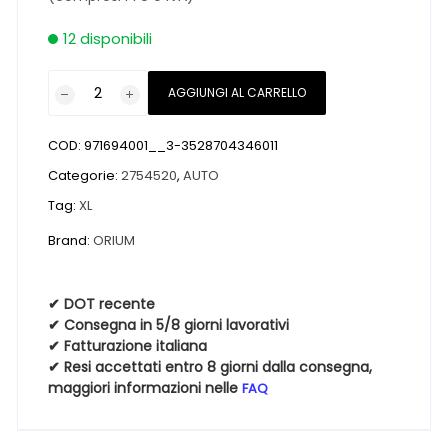
12 disponibili
Pneumatici
AGGIUNGI AL CARRELLO
nuovi
ORIUM
COD:
971694001__3-3528704346011
ORIUM
SUV
Categorie:
2754520
,
AUTO
WINTER
Tag:
XL
XL
Brand:
ORIUM
BSW
M+S
3PMSF
✔ DOT recente
275
✔ Consegna in 5/8 giorni lavorativi
45
✔ Fatturazione italiana
✔ Resi accettati entro 8 giorni dalla consegna,
20
maggiori informazioni nelle
FAQ
110V
Invernali
quantità