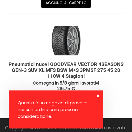
AGGIUNGI AL CARRELLO
Pneumatici nuovi GOODYEAR VECTOR 4SEASONS
GEN-3 SUV XL MFS BSW M+S 3PMSF 275 45 20
110W 4 Stagioni
Consegna in 5/8 giorni lavorativi
216,75
€
AGGIUNGI AL CARRELLO
Questo è un negozio di prova —
nessun ordine sarà preso in
considerazione.
Copyright © 2026, Ruote Online. Tutti i diritti riservati.