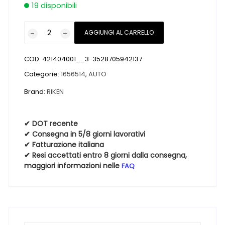
19 disponibili
Pneumatici
AGGIUNGI AL CARRELLO
nuovi
RIKEN
COD:
421404001__3-3528705942137
ALL
SEASON
Categorie:
1656514
,
AUTO
165
Brand:
RIKEN
65
14
79T
✔ DOT recente
✔ Consegna in 5/8 giorni lavorativi
4
✔ Fatturazione italiana
Stagioni
✔ Resi accettati entro 8 giorni dalla consegna,
quantità
maggiori informazioni nelle
FAQ