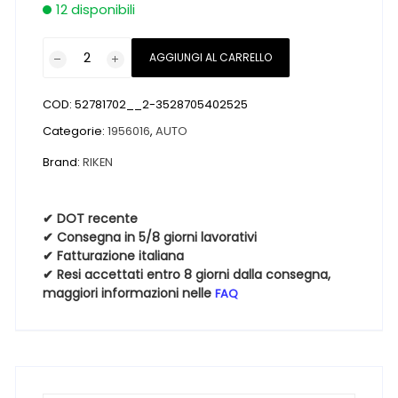
12 disponibili
Pneumatici
AGGIUNGI AL CARRELLO
nuovi
RIKEN
COD:
52781702__2-3528705402525
CARGOSPEED
EVO
Categorie:
1956016
,
AUTO
195
Brand:
RIKEN
60
16
99H
✔ DOT recente
✔ Consegna in 5/8 giorni lavorativi
4
✔ Fatturazione italiana
Stagioni
✔ Resi accettati entro 8 giorni dalla consegna,
quantità
maggiori informazioni nelle
FAQ