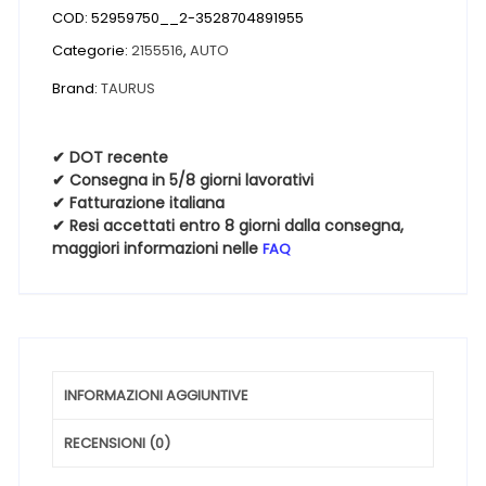
COD:
52959750__2-3528704891955
HIGH
PERFORMANCE
Categorie:
2155516
,
AUTO
215
Brand:
TAURUS
55
16
93V
✔ DOT recente
✔ Consegna in 5/8 giorni lavorativi
Estive
✔ Fatturazione italiana
quantità
✔ Resi accettati entro 8 giorni dalla consegna,
maggiori informazioni nelle
FAQ
INFORMAZIONI AGGIUNTIVE
RECENSIONI (0)