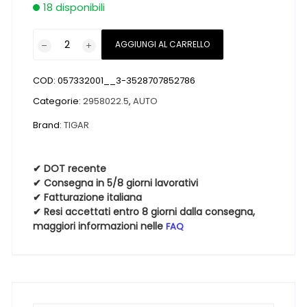
18 disponibili
Pneumatici
AGGIUNGI AL CARRELLO
nuovi
TIGAR
COD:
057332001__3-3528707852786
ROAD
AGILE
Categorie:
2958022.5
,
AUTO
S
Brand:
TIGAR
HT
M+S
3PMSF
✔ DOT recente
✔ Consegna in 5/8 giorni lavorativi
295
✔ Fatturazione italiana
80
✔ Resi accettati entro 8 giorni dalla consegna,
22.5
maggiori informazioni nelle
FAQ
152M
quantità