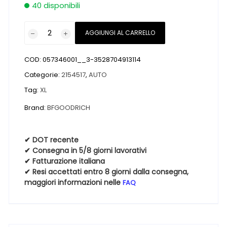
40 disponibili
Pneumatici
AGGIUNGI AL CARRELLO
nuovi
BFGOODRICH
COD:
057346001__3-3528704913114
ADVANTAGE
2
Categorie:
2154517
,
AUTO
XL
Tag:
XL
RG
Brand:
BFGOODRICH
215
45
17
✔ DOT recente
91Y
✔ Consegna in 5/8 giorni lavorativi
quantità
✔ Fatturazione italiana
✔ Resi accettati entro 8 giorni dalla consegna,
maggiori informazioni nelle
FAQ