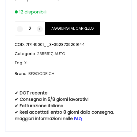
12 disponibili
Pneumatici
AGGIUNGI AL CARRELLO
nuovi
BFGOODRICH
COD:
717145001__3-3528709209144
ADVANTAGE
SUV
Categorie:
2355517
,
AUTO
ALL-
Tag:
XL
SEASON
Brand:
BFGOODRICH
XL
BSW
M+S
✔ DOT recente
3PMSF
✔ Consegna in 5/8 giorni lavorativi
235
✔ Fatturazione italiana
✔ Resi accettati entro 8 giorni dalla consegna,
55
maggiori informazioni nelle
FAQ
17
103V
4