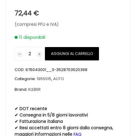
72,44
€
(compresi PFU e IVA)
11 disponibili
Pneumatici
AGGIUNGI AL CARRELLO
nuovi
KLEBER
COD:
676043001__3-3528703520368
DYNAXER
HP4
Categorie:
1955015
,
AUTO
195
Brand:
KLEBER
50
15
82V
✔ DOT recente
✔ Consegna in 5/8 giorni lavorativi
quantità
✔ Fatturazione italiana
✔ Resi accettati entro 8 giorni dalla consegna,
maggiori informazioni nelle
FAQ