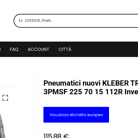
I
FAQ
ACCOUNT
CITTÀ
Pneumatici nuovi KLEBER 
3PMSF 225 70 15 112R Inve
Visualizza etichetta europea
115,88
€