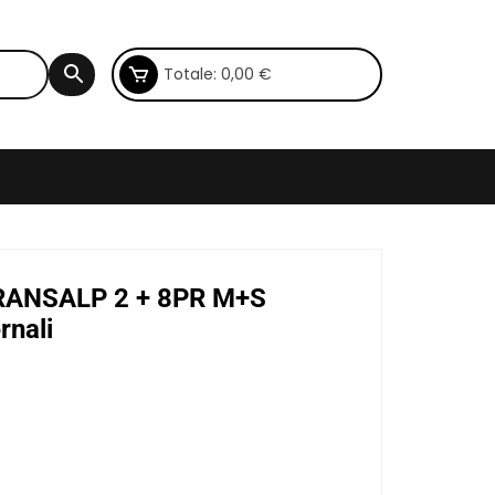
Totale:
0,00
€
TRANSALP 2 + 8PR M+S
rnali