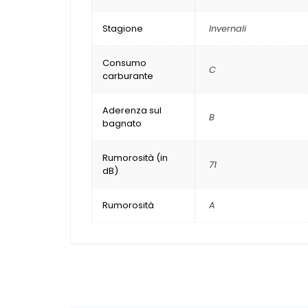
Stagione
Invernali
Consumo
C
carburante
Aderenza sul
B
bagnato
Rumorosità (in
71
dB)
Rumorosità
A