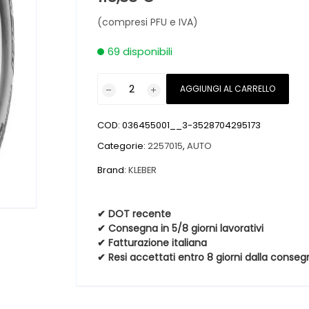
(compresi PFU e IVA)
69 disponibili
Pneumatici
AGGIUNGI AL CARRELLO
nuovi
KLEBER
COD:
036455001__3-3528704295173
TRANSALP
2
Categorie:
2257015
,
AUTO
+
Brand:
KLEBER
8PR
M+S
3PMSF
✔ DOT recente
✔ Consegna in 5/8 giorni lavorativi
225
✔ Fatturazione italiana
70
✔ Resi accettati entro 8 giorni dalla conseg
15
112R
Invernali