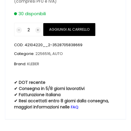
(compresi PFU e IVA)
30 disponibili
Pneumatici
AGGIUNGI AL CARRELLO
nuovi
KLEBER
COD:
42104220__2-3528705838669
TRANSPRO
4S
Categorie:
2256516
,
AUTO
225
Brand:
KLEBER
65
16
112/110R
✔ DOT recente
✔ Consegna in 5/8 giorni lavorativi
4
✔ Fatturazione italiana
Stagioni
✔ Resi accettati entro 8 giorni dalla consegna,
quantità
maggiori informazioni nelle
FAQ