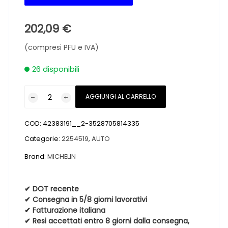
202,09
€
(compresi PFU e IVA)
26 disponibili
Pneumatici
AGGIUNGI AL CARRELLO
nuovi
MICHELIN
COD:
42383191__2-3528705814335
CROSSCLIMATE
2
Categorie:
2254519
,
AUTO
SUV
Brand:
MICHELIN
225
45
19
✔ DOT recente
✔ Consegna in 5/8 giorni lavorativi
96W
✔ Fatturazione italiana
4
✔ Resi accettati entro 8 giorni dalla consegna,
Stagioni