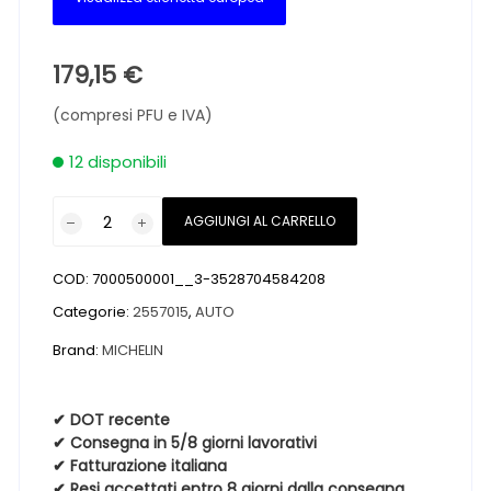
179,15
€
(compresi PFU e IVA)
12 disponibili
Pneumatici
AGGIUNGI AL CARRELLO
nuovi
MICHELIN
COD:
7000500001__3-3528704584208
LATITUDE
CROSS
Categorie:
2557015
,
AUTO
M+S
Brand:
MICHELIN
255
70
15
✔ DOT recente
✔ Consegna in 5/8 giorni lavorativi
108H
✔ Fatturazione italiana
quantità
✔ Resi accettati entro 8 giorni dalla consegna,