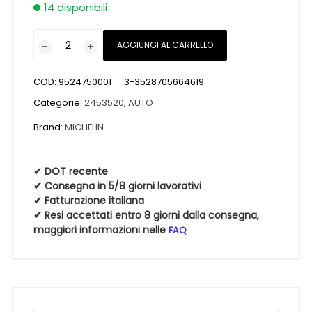
14 disponibili
Pneumatici
AGGIUNGI AL CARRELLO
nuovi
MICHELIN
COD:
9524750001__3-3528705664619
PILOT
ALPIN
Categorie:
2453520
,
AUTO
5
Brand:
MICHELIN
245
35
20
✔ DOT recente
✔ Consegna in 5/8 giorni lavorativi
95V
✔ Fatturazione italiana
Invernali
✔ Resi accettati entro 8 giorni dalla consegna,
quantità
maggiori informazioni nelle
FAQ