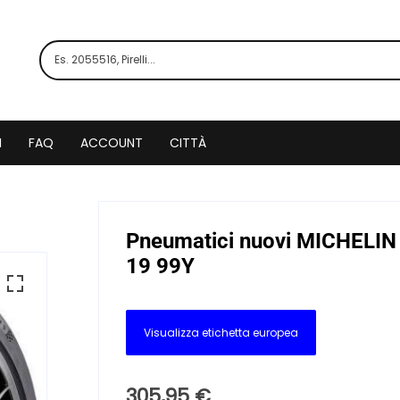
I
FAQ
ACCOUNT
CITTÀ
Pneumatici nuovi MICHELIN
19 99Y
Visualizza etichetta europea
305,95
€