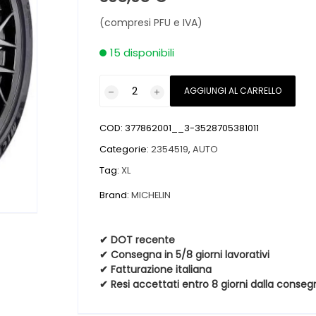
(compresi PFU e IVA)
15 disponibili
Pneumatici
AGGIUNGI AL CARRELLO
nuovi
MICHELIN
COD:
377862001__3-3528705381011
PILOT
SPORT
Categorie:
2354519
,
AUTO
4
Tag:
XL
XL
Brand:
MICHELIN
235
45
19
✔ DOT recente
99Y
✔ Consegna in 5/8 giorni lavorativi
quantità
✔ Fatturazione italiana
✔ Resi accettati entro 8 giorni dalla conseg