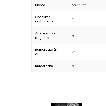
Marca
MICHELIN
Consumo
C
carburante
Aderenza sul
A
bagnato
Rumorosità (in
71
dB)
Rumorosità
B