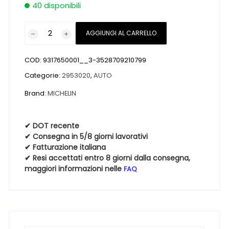
40 disponibili
Pneumatici
AGGIUNGI AL CARRELLO
nuovi
MICHELIN
COD:
9317650001__3-3528709210799
PILOT
SPORT
Categorie:
2953020
,
AUTO
5
Brand:
MICHELIN
S
MO1
EL
✔ DOT recente
✔ Consegna in 5/8 giorni lavorativi
295
✔ Fatturazione italiana
30
✔ Resi accettati entro 8 giorni dalla consegna,
20
maggiori informazioni nelle
FAQ
101Y
quantità